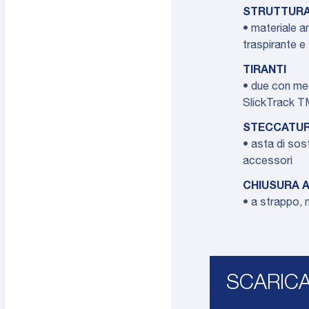
STRUTTUR
• materiale a
traspirante e
TIRANTI
• due con me
SlickTrack 
STECCATU
• asta di sost
accessori
CHIUSURA 
• a strappo,
SCARIC