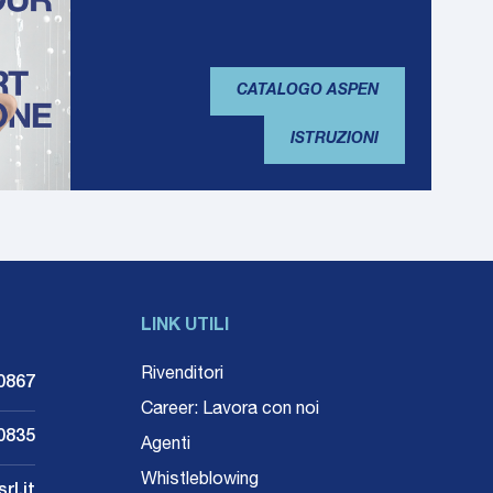
CATALOGO ASPEN
ISTRUZIONI
LINK UTILI
Rivenditori
0867
Career: Lavora con noi
0835
Agenti
Whistleblowing
rl.it