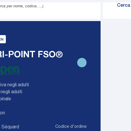
Cerca 
erca per nome, codice, ...)
azione
GP
EN
rvicale
ale
I-POINT FSO®
tek
va negli adulti
negli adulti
pinale
son
-Spalla
Codice d'ordine
n Séquard