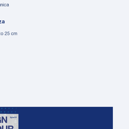
unica
za
to 25 cm