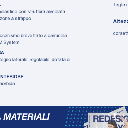
A
Taglia 
nelastico con struttura alveolata
 zone a strappo
Altez
corset
ccanismo brevettato a carrucola
TM System
RA
egno laterale, regolabile, dotata di
ANTERIORE
 morbida
A
MATERIALI