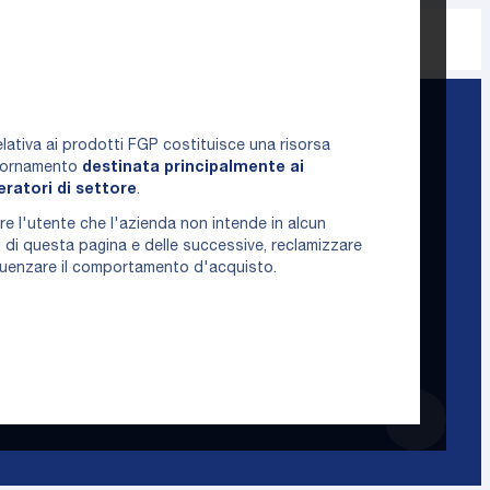
rivenditore
(cerca per nome, città o CAP)
ativa ai prodotti FGP costituisce una risorsa
giornamento
destinata principalmente ai
peratori di settore
.
e l'utente che l'azienda non intende in alcun
 di questa pagina e delle successive, reclamizzare
nfluenzare il comportamento d'acquisto.