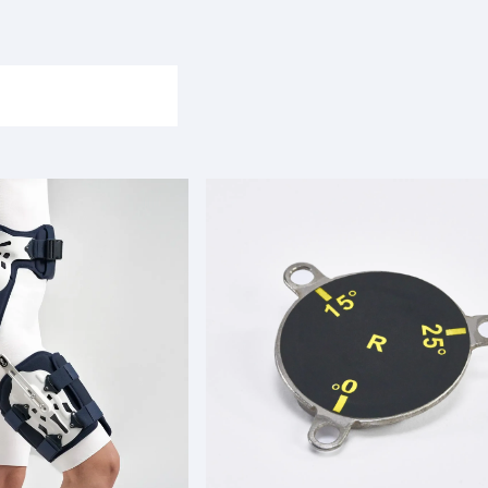
(cerca per nome,
codice, ...)
diabetico