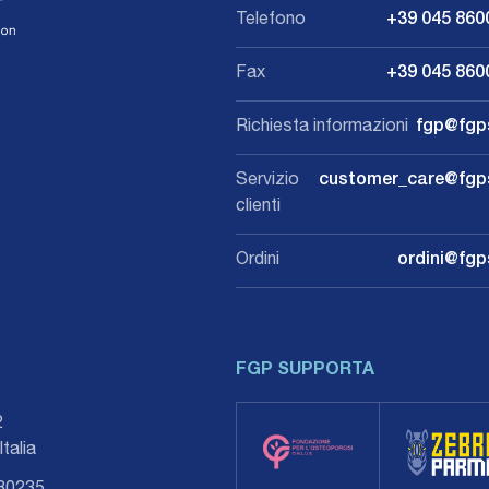
Telefono
+39 045 860
Fax
+39 045 860
Richiesta informazioni
fgp@fgps
Servizio
customer_care@fgpsr
clienti
Ordini
ordini@fgps
FGP SUPPORTA
62
 diretta
 diretta
talia
rodotti FGP prevede l'impiego del solo
rodotti FGP prevede l'impiego del solo
co, attraverso rivenditori selezionati e
co, attraverso rivenditori selezionati e