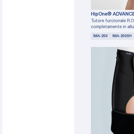
HipOne® ADVANC
Tutore funzionale R.O
completamente in all
IMA-250
IMA-250SH