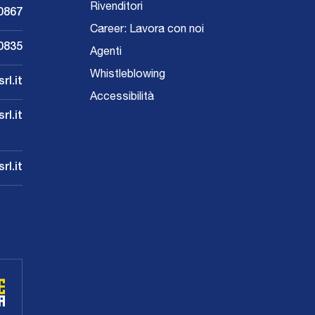
Rivenditori
0867
Career: Lavora con noi
0835
Agenti
Whistleblowing
rl.it
Accessibilità
l.it
rl.it