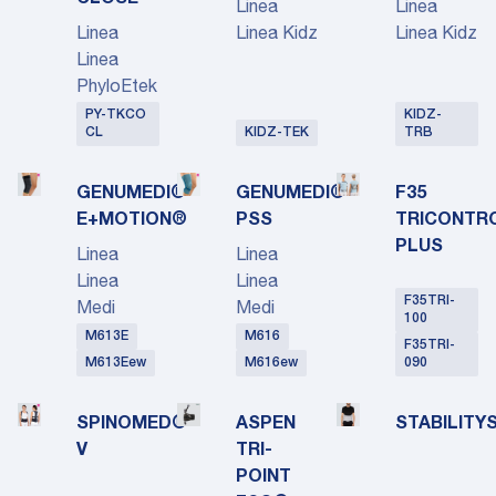
CLOSE
Linea
Linea
Linea
Linea Kidz
Linea Kidz
Linea
PhyloEtek
PY-TKCO
KIDZ-
CL
KIDZ-TEK
TRB
GENUMEDI®
GENUMEDI®
F35
E+MOTION®
PSS
TRICONTR
PLUS
Linea
Linea
Linea
Linea
F35TRI-
Medi
Medi
100
M613E
M616
F35TRI-
M613Eew
M616ew
090
SPINOMED®
ASPEN
STABILITY
V
TRI-
POINT