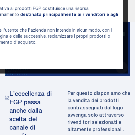
tiva ai prodotti FGP costituisce una risorsa
iornamento
destinata principalmente ai rivenditori e agli
.
 l'utente che l'azienda non intende in alcun modo, con i
Rivenditori selezionati e altamente professionali
ina e delle successive, reclamizzare i propri prodotti o
amento d'acquisto.
VENDITA ESCLUSIVA DIRETTA
72 prodotti
L’eccellenza di
Per questo disponiamo che
la vendita dei prodotti
FGP passa
contrassegnati dal logo
anche dalla
avvenga solo attraverso
scelta del
rivenditori selezionati e
canale di
altamente professionali.