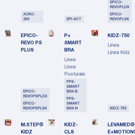
EPICO-
REVOPLDX
ACRO-
EPICO-
200
EPI-ACT
REVOPLSX
EPICO-
P+
KIDZ-750
REVO PS
SMART
Linea
PLUS
BRA
Linea Kidz
Linea
Linea
Posturale
PPS-
SMART
EPICO-
BRA B
REVOPSPLDX
PPS-
EPICO-
SMART
REVOPSPLSX
BRA N
KIDZ-750
M.STEP®
KIDZ-
LEVAMED®
KIDZ
CL8
E+MOTION