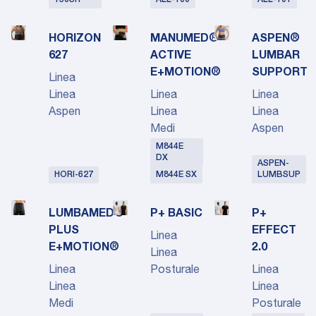
150SH
ALL-100
ALL-101
HORIZON
MANUMED®
ASPEN®
627
ACTIVE
LUMBAR
E+MOTION®
SUPPORT
Linea
Linea
Linea
Linea
Aspen
Linea
Linea
Medi
Aspen
M844E
DX
ASPEN-
HORI-627
M844E SX
LUMBSUP
LUMBAMED®
P+ BASIC
P+
PLUS
EFFECT
Linea
E+MOTION®
2.0
Linea
Linea
Posturale
Linea
Linea
Linea
Medi
Posturale