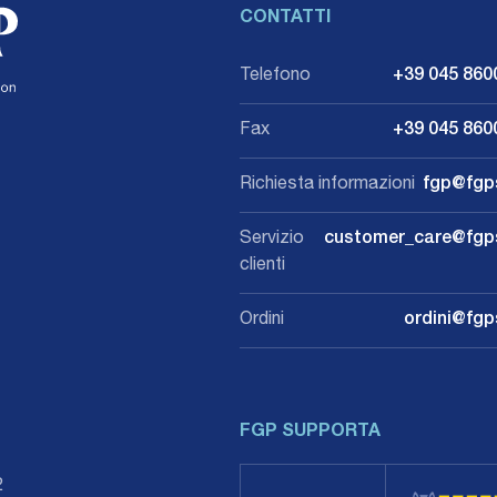
CONTATTI
Telefono
+39 045 860
Fax
+39 045 860
Richiesta informazioni
fgp@fgps
Servizio
customer_care@fgpsr
clienti
Ordini
ordini@fgps
FGP SUPPORTA
62
 diretta
 diretta