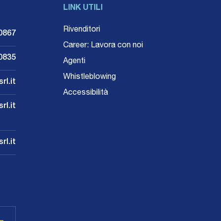
LINK UTILI
Rivenditori
0867
Career: Lavora con noi
0835
Agenti
Whistleblowing
rl.it
Accessibilità
l.it
rl.it