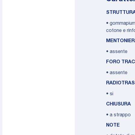
STRUTTUR
• gommapiuma 
cotone e rinfo
MENTONIER
• assente
FORO TRAC
• assente
RADIOTRAS
• si
CHIUSURA
• a strappo
NOTE