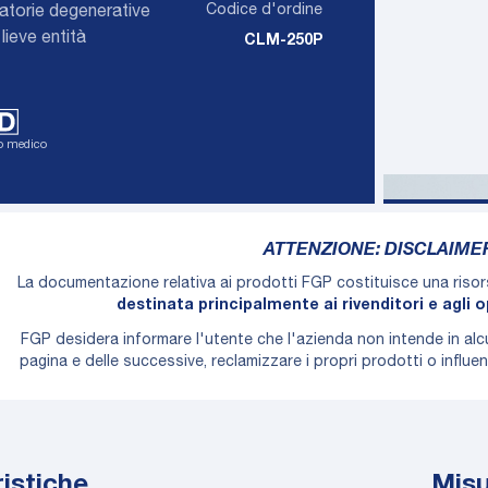
Codice d'ordine
matorie degenerative
lieve entità
CLM-250P
vo medico
diabetico
ATTENZIONE: DISCLAIME
La documentazione relativa ai prodotti FGP costituisce una riso
destinata principalmente ai rivenditori e agli o
FGP desidera informare l'utente che l'azienda non intende in al
pagina e delle successive, reclamizzare i propri prodotti o influ
istiche
Mis