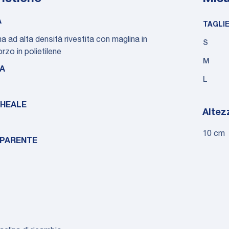
A
TAGLI
ad alta densità rivestita con maglina in
S
rzo in polietilene
M
A
L
HEALE
Altez
10 cm
PARENTE