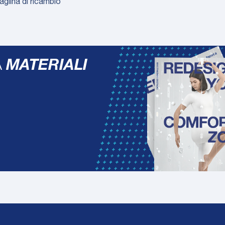
aglina di ricambio
A
MATERIALI