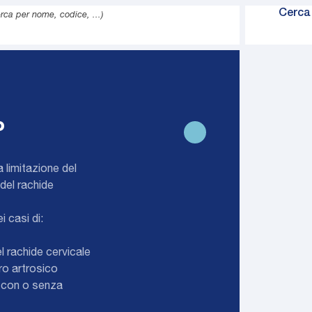
Cerca 
erca per nome, codice, ...)
azione
GP
rvicale
ale
P
a limitazione del
tek
del rachide
i casi di:
el rachide cervicale
dro artrosico
e con o senza
-Spalla