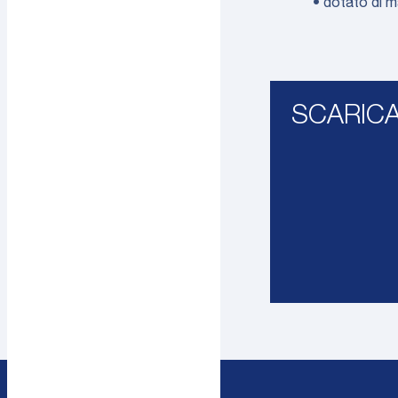
• dotato di m
SCARIC