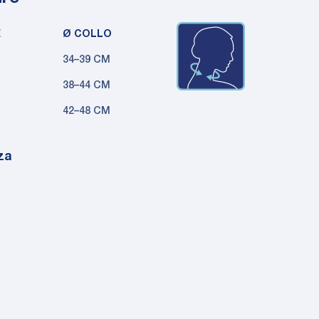
E
Ø COLLO
34–39 CM
38–44 CM
42–48 CM
za