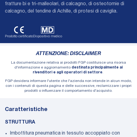
fratture bi e tri-malleolari, di calcagno, di osteotomie di
calcagno, del tendine di Achille, di protesi di caviglia.
Prodotto certificato
Dispositivo medico
ATTENZIONE: DISCLAIMER
La documentazione relativa ai prodotti FGP costituisce una risorsa
d'informazione e aggiornamento
destinata principalmente ai
rivenditori e agli operatori di settore
.
FGP desidera informare l'utente che l'azienda non intende in alcun modo,
con i contenuti di questa pagina e delle successive, reclamizzare i propri
prodotti o influenzare il comportamento d'acquisto.
Caratteristiche
STRUTTURA
Imbottitura pneumatica in tessuto accoppiato con