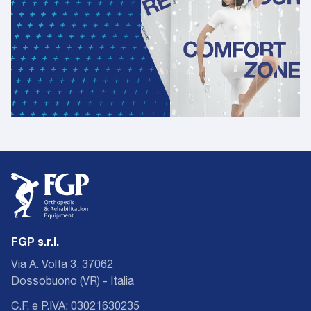
FGP s.r.l.
Via A. Volta 3, 37062
Dossobuono (VR) - Italia
C.F. e P.IVA: 03021630235