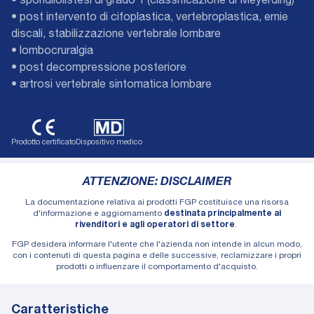
• spondilolistesi di grado 1 (classificazione di Meyerding)
• post intervento di cifoplastica, vertebroplastica, ernie
discali, stabilizzazione vertebrale lombare
• lombocruralgia
• post decompressione posteriore
• artrosi vertebrale sintomatica lombare
Prodotto certificato
Dispositivo medico
ATTENZIONE: DISCLAIMER
La documentazione relativa ai prodotti FGP costituisce una risorsa
d'informazione e aggiornamento
destinata principalmente ai
rivenditori e agli operatori di settore
.
FGP desidera informare l'utente che l'azienda non intende in alcun modo,
con i contenuti di questa pagina e delle successive, reclamizzare i propri
prodotti o influenzare il comportamento d'acquisto.
Caratteristiche