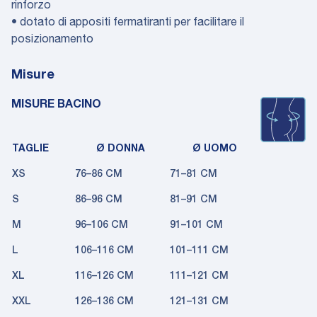
rinforzo
• dotato di appositi fermatiranti per facilitare il
posizionamento
Misure
MISURE BACINO
TAGLIE
Ø DONNA
Ø UOMO
XS
76–86 CM
71–81 CM
S
86–96 CM
81–91 CM
M
96–106 CM
91–101 CM
L
106–116 CM
101–111 CM
XL
116–126 CM
111–121 CM
XXL
126–136 CM
121–131 CM