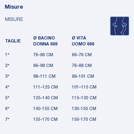
Misure
MISURE
Ø BACINO
Ø VITA
TAGLIE
DONNA 669
UOMO 666
1°
76–86 CM
66–76 CM
2°
86–98 CM
76–88 CM
3°
98–111 CM
88–101 CM
4°
111–125 CM
101–115 CM
5°
125–140 CM
115–130 CM
6°
140-155 CM
130-150 CM
7°
155-170 CM
150-170 CM