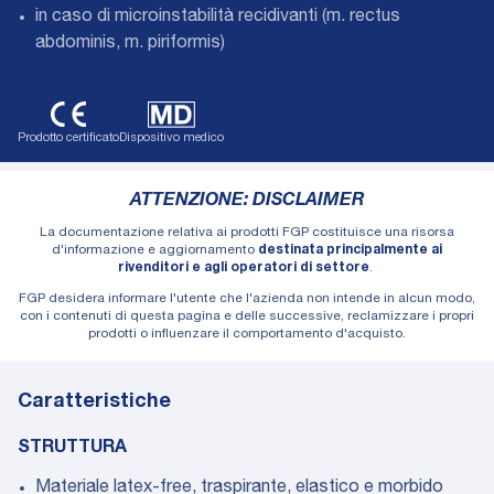
in caso di microinstabilità recidivanti (m. rectus
abdominis, m. piriformis)
Prodotto certificato
Dispositivo medico
ATTENZIONE: DISCLAIMER
La documentazione relativa ai prodotti FGP costituisce una risorsa
d'informazione e aggiornamento
destinata principalmente ai
rivenditori e agli operatori di settore
.
FGP desidera informare l'utente che l'azienda non intende in alcun modo,
con i contenuti di questa pagina e delle successive, reclamizzare i propri
prodotti o influenzare il comportamento d'acquisto.
Caratteristiche
STRUTTURA
Materiale latex-free, traspirante, elastico e morbido