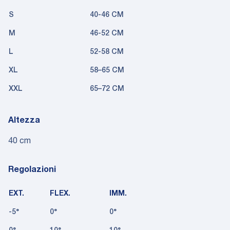
S
40-46 CM
M
46-52 CM
L
52-58 CM
XL
58–65 CM
XXL
65–72 CM
Altezza
40 cm
Regolazioni
EXT.
FLEX.
IMM.
-5°
0°
0°