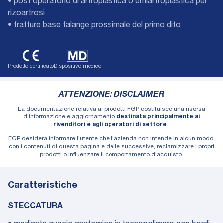
• post operatorio di artroplastica o emiartroplastica per
rizoartrosi
• fratture base falange prossimale del primo dito
Prodotto certificato
Dispositivo medico
ATTENZIONE: DISCLAIMER
La documentazione relativa ai prodotti FGP costituisce una risorsa
d'informazione e aggiornamento
destinata principalmente ai
rivenditori e agli operatori di settore
.
FGP desidera informare l'utente che l'azienda non intende in alcun modo,
con i contenuti di questa pagina e delle successive, reclamizzare i propri
prodotti o influenzare il comportamento d'acquisto.
Caratteristiche
STECCATURA