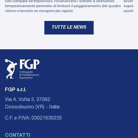
non compare all'improvviso. Riconoscere i sintomi e intervenire
avverte 
tempestivamente permette di limitare il peggioramento del quadro
soprattu
clinico e favorire un recupero più rapido.
sportiva
TUTTE LE NEWS
FGP s.r.l.
Via A. Volta 3, 37062
Dossobuono (VR) - Italia
C.F. e P.IVA: 03021630235
CONTATTI